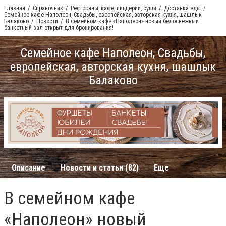
Главная
Справочник
Рестораны, кафе, пиццерии, суши
Доставка еды
Семейное кафе Наполеон, Свадьбы, европейская, авторская кухня, шашлык
Балаково
Новости
В семейном кафе «Наполеон» новый белоснежный
банкетный зал открыт для бронирования!
Семейное кафе Наполеон, Свадьбы,
европейская, авторская кухня, шашлык
Балаково
Описание
Новости и статьи (82)
Еще
В семейном кафе
«Наполеон» новый