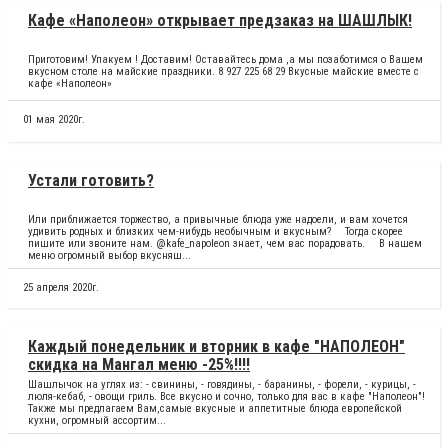
Кафе «Наполеон» открывает предзаказ на ШАШЛЫК!
Приготовим! Упакуем ! Доставим! Оставайтесь дома ,а мы позаботимся о Вашем
вкусном столе на майские праздники. 8 927 225 68 29 Вкусные майские вместе с
кафе «Наполеон»
01 мая 2020г.
Устали готовить?
Или приближается торжество, а привычные блюда уже надоели, и вам хочется
удивить родных и близких чем-нибудь необычным и вкусным? ⠀ Тогда скорее
пишите или звоните нам. @kafe_napoleon знает, чем вас порадовать. ⠀ В нашем
меню огромный выбор вкусняш...
25 апреля 2020г.
Каждый понедельник и вторник в кафе "НАПОЛЕОН"
скидка на Мангал меню -25%!!!!
Шашлычок на углях из: - свинины, - говядины, - баранины, - форели, - курицы, -
люля-кебаб, - овощи гриль. Все вкусно и сочно, только для вас в кафе "Наполеон"!
Также мы предлагаем Вам,самые вкусные и аппетитные блюда европейской
кухни, огромный ассортим...