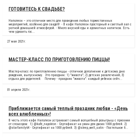
ГОТОВИТЕСЬ К СВАДЬБЕ?
Наполеон – это отличное место для проведения любых торжественных
мероприятий, особенно для свадеб! - В кафе Наполеон просторный и светлый зал с
уютной домашней атмосферой. - Много вкусной еды и ароматных напитков. Есть
чем удивить гос...
27 мая 2021г.
МАСТЕР-КЛАСС ПО ПРИГОТОВЛЕНИЮ ПИЦЦЫ!
Мастер-класс по приготовлению пиццы - отличное дополнение к детскому дню
рождения, выпускному. Это праздник: 1) "живота"; 2) детских развлечений; 3)
отдыха для родителей. ⠀Почему - праздник "живота": каждый ребенок сейч...
01 апреля 2021г.
Приближается самый теплый праздник любви - «День
всех влюбленных»!
В честь этого кафе Наполеон устраивает самый волшебный розыгрыш с призами
от спонсоров: 1) @kafe_napoleon - Сертификат на ужин для двоих 1000 рублей. 2)
@starfamily64 - Сертификат на 1000 рублей. 3) @sleep_well_satin - Постельное б...