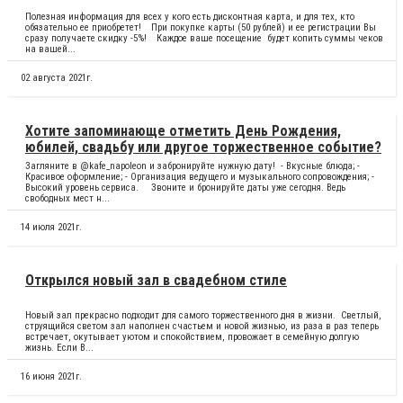
Полезная информация для всех у кого есть дисконтная карта, и для тех, кто
обязательно ее приобретет! ⠀При покупке карты (50 рублей) и ее регистрации Вы
сразу получаете скидку -5%! ⠀Каждое ваше посещение будет копить суммы чеков
на вашей...
02 августа 2021г.
Хотите запоминающе отметить День Рождения,
юбилей, свадьбу или другое торжественное событие?
Загляните в @kafe_napoleon и забронируйте нужную дату! - Вкусные блюда; -
Красивое оформление; - Организация ведущего и музыкального сопровождения; -
Высокий уровень сервиса. ⠀Звоните и бронируйте даты уже сегодня. Ведь
свободных мест н...
14 июля 2021г.
Открылся новый зал в свадебном стиле
Новый зал прекрасно подходит для самого торжественного дня в жизни. Светлый,
струящийся светом зал наполнен счастьем и новой жизнью, из раза в раз теперь
встречает, окутывает уютом и спокойствием, провожает в семейную долгую
жизнь. Если В...
16 июня 2021г.