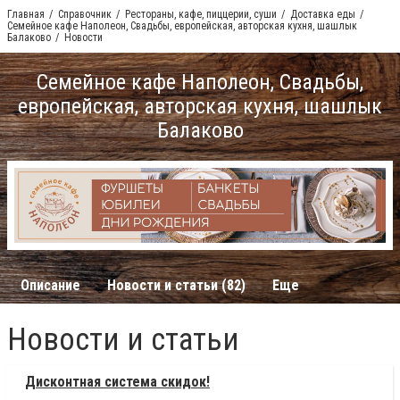
Главная
Справочник
Рестораны, кафе, пиццерии, суши
Доставка еды
Семейное кафе Наполеон, Свадьбы, европейская, авторская кухня, шашлык
Балаково
Новости
Семейное кафе Наполеон, Свадьбы,
европейская, авторская кухня, шашлык
Балаково
Описание
Новости и статьи (82)
Еще
Новости и статьи
Дисконтная система скидок!