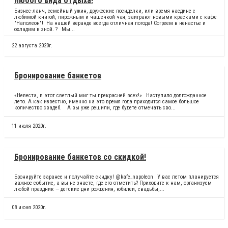
любого вида отдыха!
Бизнес-ланч, семейный ужин, дружеские посиделки, или время наедине с
любимой книгой, пирожным и чашечкой чая, заиграют новыми красками с кафе
"Наполеон"! На нашей веранде всегда отличная погода! Согреем в ненастье и
охладим в зной. ?⠀Мы...
22 августа 2020г.
Бронирование банкетов
«Невеста, в этот светлый миг ты прекрасней всех!»⠀Наступило долгожданное
лето. А как известно, именно на это время года приходится самое большое
количество свадеб. ⠀А вы уже решили, где будете отмечать сво...
11 июля 2020г.
Бронирование банкетов со скидкой!
Бронируйте заранее и получайте скидку! @kafe_napoleon⠀У вас летом планируется
важное событие, а вы не знаете, где его отметить? Приходите к нам, организуем
любой праздник — детские дни рождения, юбилеи, свадьбы,...
08 июня 2020г.