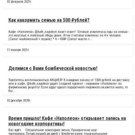
02 февраля 2021г.
Как накормить семью на 500 ₽ублей?
Кафе «Наполеон» @kafe_napoleon знает ответ! Готовые комплексы еды на семью -
это вкусные и полезные обеды дома. Итак считаем комплекс на 4-х человек:
(Салат майонезный + первое) * 4 = 400₽ (Салат масло +...
11 января 2021г.
Делимся с Вами бомбической новостью!
Торопитесь воспользоваться АКЦИЕЙ! К каждому заказу от 1000 рублей на доставку
или в кафе, @kafe_napoleon дарит сладкий презент - пирожное «Наполеон» по
фирменному рецепту! Если вдруг одного подарочного пирожного окажется мало, то
Вы...
02 декабря 2020г.
Время пришло! Кафе «Наполеон» открывает запись на
новогодние корпоративы!
Вас ждёт: ⠀Специальное новогоднее меню; Праздничная шоу-
программа; Потрясающий ди-джей с бомбическими танцевальными