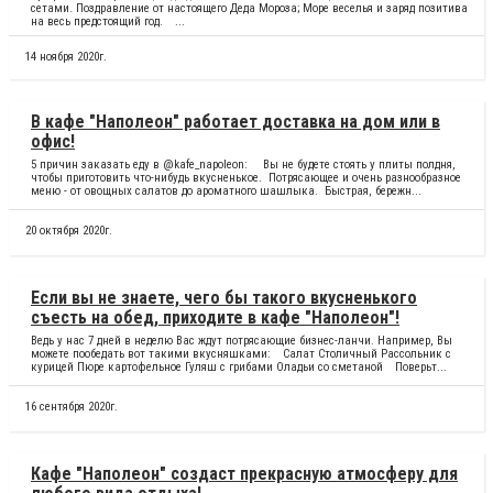
сетами. Поздравление от настоящего Деда Мороза; Море веселья и заряд позитива
на весь предстоящий год. ⠀...
14 ноября 2020г.
В кафе "Наполеон" работает доставка на дом или в
офис!
5 причин заказать еду в @kafe_napoleon: ⠀ Вы не будете стоять у плиты полдня,
чтобы приготовить что-нибудь вкусненькое. Потрясающее и очень разнообразное
меню - от овощных салатов до ароматного шашлыка. Быстрая, бережн...
20 октября 2020г.
Если вы не знаете, чего бы такого вкусненького
съесть на обед, приходите в кафе "Наполеон"!
Ведь у нас 7 дней в неделю Вас ждут потрясающие бизнес-ланчи. Например, Вы
можете пообедать вот такими вкусняшками: ⠀Салат Столичный Рассольник с
курицей Пюре картофельное Гуляш с грибами Оладьи со сметаной ⠀Поверьт...
16 сентября 2020г.
Кафе "Наполеон" создаст прекрасную атмосферу для