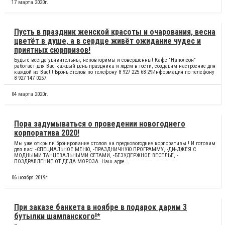
17 марта 2020г.
Пусть в праздник женской красоты и очарования, весна
цветёт в душе, а в сердце живёт ожидание чудес и
приятных сюрпризов!
Будьте всегда удивительны, неповторимы и совершенны! Кафе "Наполеон"
работает для Вас каждый день праздника и ждем в гости, создадим настроение для
каждой из Вас!!! Бронь столов по телефону 8 927 225 68 29Информация по телефону
8 927 147 0257
04 марта 2020г.
Пора задумываться о проведении новогоднего
корпоратива 2020!
Мы уже открыли бронирование столов на предновогодние корпоративы ! И готовим
для вас: -СПЕЦИАЛЬНОЕ МЕНЮ, -ПРАЗДНИЧНУЮ ПРОГРАММУ, -ДИ-ДЖЕЯ С
МОДНЫМИ ТАНЦЕВАЛЬНЫМИ СЕТАМИ, -БЕЗУДЕРЖНОЕ ВЕСЕЛЬЕ, -
ПОЗДРАВЛЕНИЕ ОТ ДЕДА МОРОЗА. Наш адре...
06 ноября 2019г.
При заказе банкета в ноябре в подарок дарим 3
бутылки шампанского!*